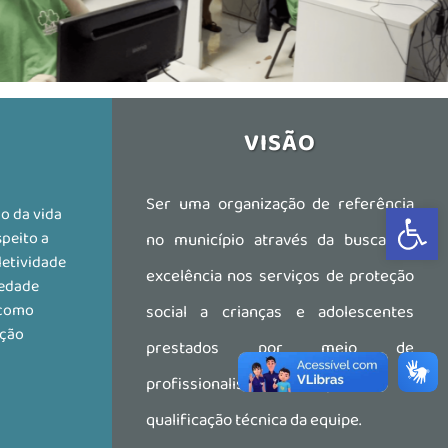
VISÃO
Ser uma organização de referência
Abrir a 
ão da vida
peito a
no município através da busca de
letividade
excelência nos serviços de proteção
iedade
 como
social a crianças e adolescentes
ação
prestados por meio de
profissionalismo, planejamento e
qualificação técnica da equipe.