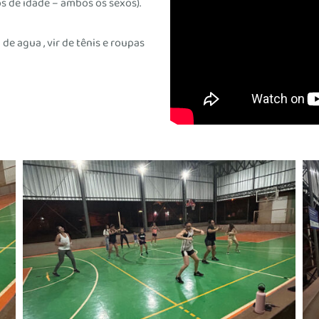
os de idade – ambos os sexos).
de agua , vir de tênis e roupas