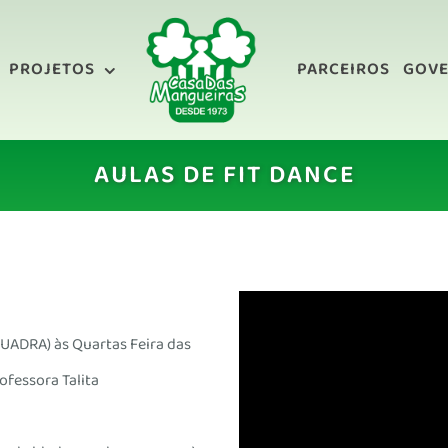
PROJETOS
PARCEIROS
GOV
AULAS DE FIT DANCE
UADRA) às Quartas Feira das
ofessora Talita