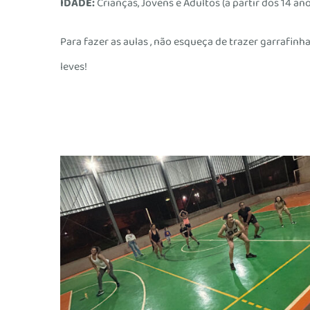
IDADE:
Crianças, Jovens e Adultos (a partir dos 14 an
Para fazer as aulas , não esqueça de trazer garrafinha 
leves!