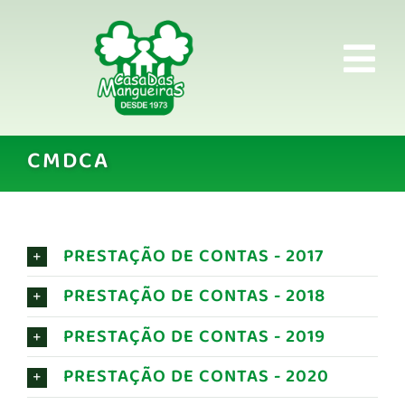
Ir
para
Tog
o
conteúdo
Home
Nav
CMDCA
Institucional
Apresentação
PRESTAÇÃO DE CONTAS - 2017
Projetos
PRESTAÇÃO DE CONTAS - 2018
Programas com participação da comunidade
PRESTAÇÃO DE CONTAS - 2019
Parceiros
PRESTAÇÃO DE CONTAS - 2020